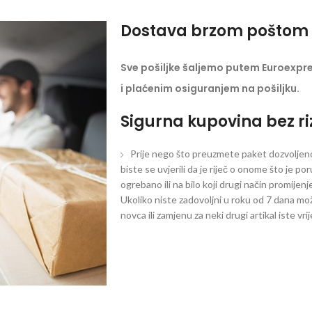
Dostava brzom poštom 
Sve pošiljke šaljemo putem Euroexpr
i plaćenim osiguranjem na pošiljku.
Sigurna kupovina bez ri
Prije nego što preuzmete paket dozvoljeno 
biste se uvjerili da je riječ o onome što je po
ogrebano ili na bilo koji drugi način promijen
Ukoliko niste zadovoljni u roku od 7 dana mož
novca ili zamjenu za neki drugi artikal iste vri