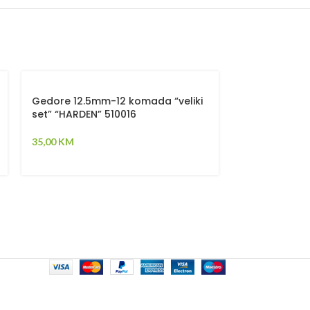
-34%
Gedore 12.5mm-12 komada “veliki
set” “HARDEN” 510016
Šarafcigeri 
35,00
KM
(550396)
9,95
K
15,00
KM