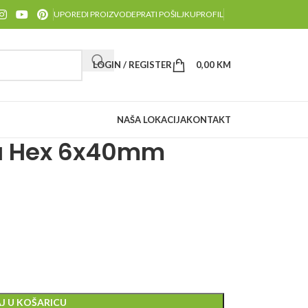
UPOREDI PROIZVODE
PRATI POŠILJKU
PROFIL
LOGIN / REGISTER
0,00
KM
NAŠA LOKACIJA
KONTAKT
ka Hex 6x40mm
J U KOŠARICU