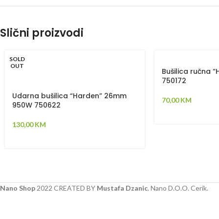
Slični proizvodi
SOLD
OUT
Bušilica ručna 
750172
Udarna bušilica “Harden” 26mm
70,00
KM
950W 750622
130,00
KM
Nano Shop
2022 CREATED BY
Mustafa Dzanic
. Nano D.O.O. Cerik.