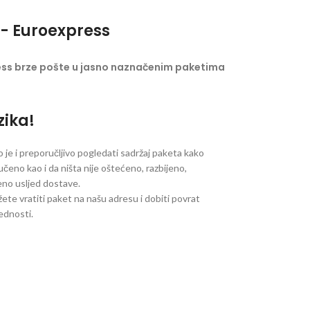
- Euroexpress
ess brze pošte u jasno naznačenim paketima
zika!
je i preporučljivo pogledati sadržaj paketa kako
ručeno kao i da ništa nije oštećeno, razbijeno,
jeno usljed dostave.
ete vratiti paket na našu adresu i dobiti povrat
jednosti.