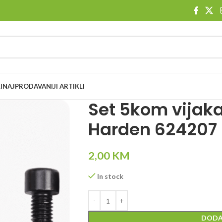
I
NAJPRODAVANIJI ARTIKLI
Set 5kom vija
Harden 624207
2,00
KM
In stock
DODA