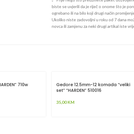
biste se uvjerili da je riječ o onome što je po
ogrebano ili na bilo koji drugi način promijen
Ukoliko niste zadovoljni u roku od 7 dana mož
novca ili zamjenu za neki drugi artikal iste vri
“HARDEN” 710w
Gedore 12.5mm-12 komada “veliki
set” “HARDEN” 510016
35,00
KM