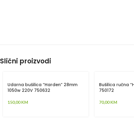
Slični proizvodi
Udarna bušilica “Harden” 28mm
Bušilica ručna 
1050w 220V 750632
750172
150,00
KM
70,00
KM