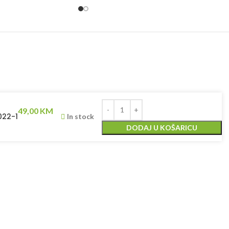
49,00
KM
022-1
In stock
DODAJ U KOŠARICU