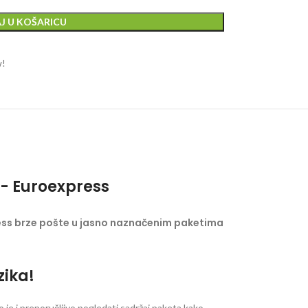
J U KOŠARICU
w!
- Euroexpress
ess brze pošte u jasno naznačenim paketima
zika!
je i preporučljivo pogledati sadržaj paketa kako