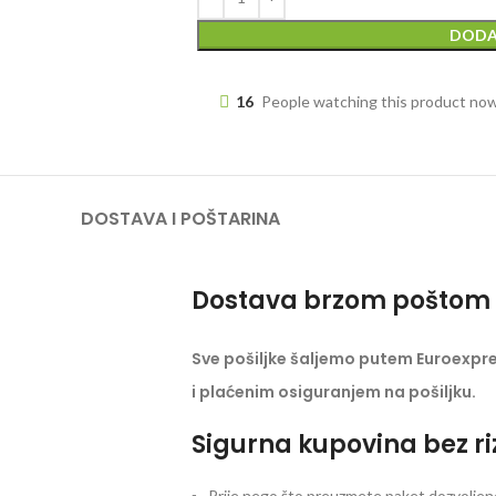
DODA
16
People watching this product no
DOSTAVA I POŠTARINA
Dostava brzom poštom 
Sve pošiljke šaljemo putem Euroexpr
i plaćenim osiguranjem na pošiljku.
Sigurna kupovina bez ri
Prije nego što preuzmete paket dozvoljeno 