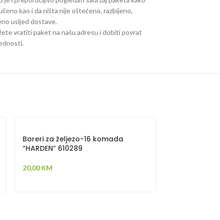
ručeno kao i da ništa nije oštećeno, razbijeno,
jeno usljed dostave.
ete vratiti paket na našu adresu i dobiti povrat
jednosti.
-58%
Boreri za željezo-16 komada
“HARDEN” 610289
Boreri za dr
20,00
KM
“HARDEN” 61
5,00
K
12,00
KM