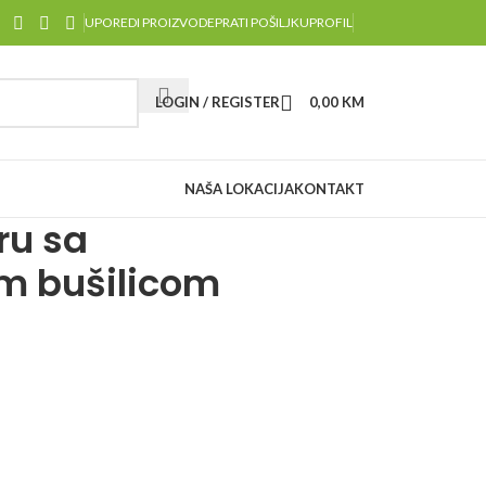
UPOREDI PROIZVODE
PRATI POŠILJKU
PROFIL
LOGIN / REGISTER
0,00
KM
NAŠA LOKACIJA
KONTAKT
ru sa
m bušilicom