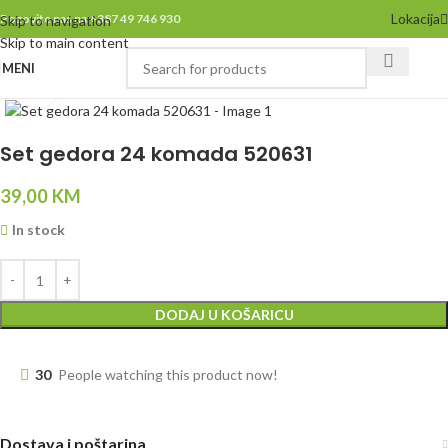
Lokacija
Pozovite nas na +387 49 746 930
Skip to navigation
Skip to main content
MENI
Click to enlarge
Set gedora 24 komada 520631
39,00
KM
In stock
DODAJ U KOŠARICU
30
People watching this product now!
Dostava i poštarina