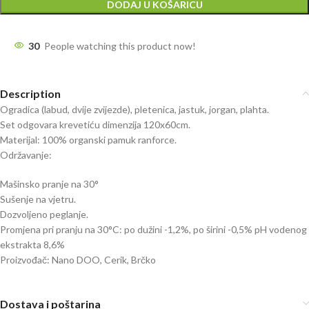
DODAJ U KOŠARICU
30
People watching this product now!
Description
Ogradica (labud, dvije zvijezde), pletenica, jastuk, jorgan, plahta.
Set odgovara krevetiću dimenzija 120x60cm.
Materijal: 100% organski pamuk ranforce.
Održavanje:
Mašinsko pranje na 30°
Sušenje na vjetru.
Dozvoljeno peglanje.
Promjena pri pranju na 30°C: po dužini -1,2%, po širini -0,5% pH vodenog
ekstrakta 8,6%
Proizvođač: Nano DOO, Cerik, Brčko
Dostava i poštarina