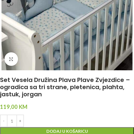
Click to enlarge
Set Vesela Družina Plava Plave Zvjezdice –
ogradica sa tri strane, pletenica, plahta,
jastuk, jorgan
119,00
KM
DODAJ U KOŠARICU