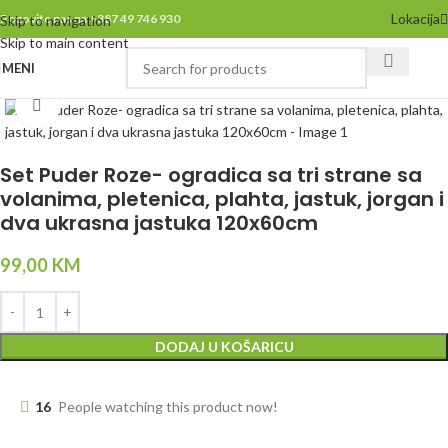
Lokacija
Pozovite nas na +387 49 746 930
Skip to navigation
Skip to main content
MENI
Click to enlarge
Set Puder Roze- ogradica sa tri strane sa
volanima, pletenica, plahta, jastuk, jorgan i
dva ukrasna jastuka 120x60cm
99,00
KM
DODAJ U KOŠARICU
16
People watching this product now!