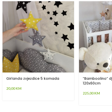
Girlanda zvjezdice 5 komada
“Bamboolino” dje
120x60cm
20,00
KM
225,00
KM