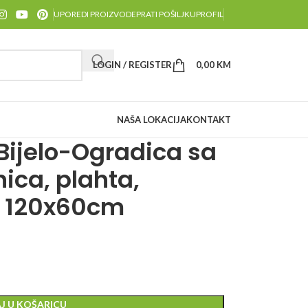
UPOREDI PROIZVODE
PRATI POŠILJKU
PROFIL
LOGIN / REGISTER
0,00
KM
NAŠA LOKACIJA
KONTAKT
 Bijelo-Ogradica sa
nica, plahta,
 – 120x60cm
J U KOŠARICU