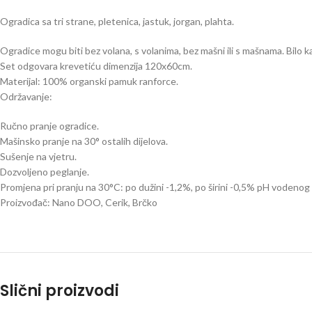
Ogradica sa tri strane, pletenica, jastuk, jorgan, plahta.
Ogradice mogu biti bez volana, s volanima, bez mašni ili s mašnama. Bilo
Set odgovara krevetiću dimenzija 120x60cm.
Materijal: 100% organski pamuk ranforce.
Održavanje:
Ručno pranje ogradice.
Mašinsko pranje na 30° ostalih dijelova.
Sušenje na vjetru.
Dozvoljeno peglanje.
Promjena pri pranju na 30°C: po dužini -1,2%, po širini -0,5% pH vodeno
Proizvođač: Nano DOO, Cerik, Brčko
Slični proizvodi