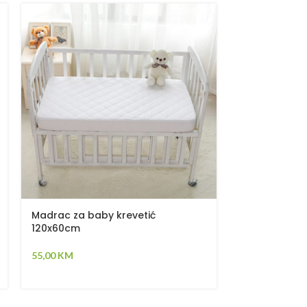
Madrac za baby krevetić
Jastuk medo
120x60cm
10,00
KM
55,00
KM