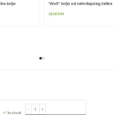
čka šolja
“Wolf” šolja od nehrđajućeg čelika
18,00
KM
In stock