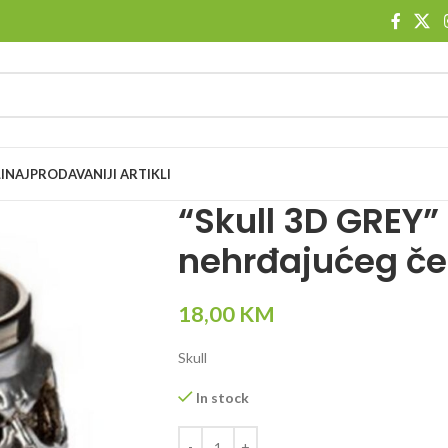
I
NAJPRODAVANIJI ARTIKLI
“Skull 3D GREY” 
nehrđajućeg če
18,00
KM
Skull
In stock