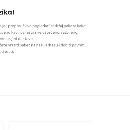
zika!
je i preporučljivo pogledati sadržaj paketa kako
ručeno kao i da ništa nije oštećeno, razbijeno,
jeno usljed dostave.
ete vratiti paket na našu adresu i dobiti povrat
jednosti.
SOLD