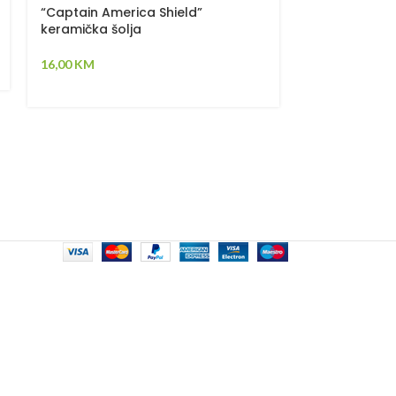
OUT
“Captain America Shield”
keramička šolja
“Universal O
16,00
KM
keramička šo
14,00
KM