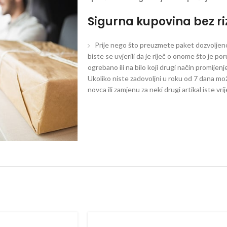
Sigurna kupovina bez ri
Prije nego što preuzmete paket dozvoljeno 
biste se uvjerili da je riječ o onome što je po
ogrebano ili na bilo koji drugi način promijen
Ukoliko niste zadovoljni u roku od 7 dana mož
novca ili zamjenu za neki drugi artikal iste vri