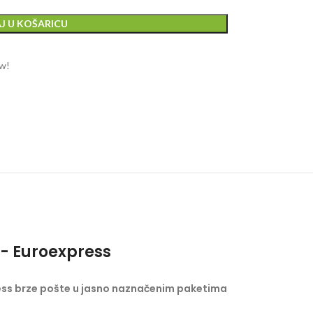
J U KOŠARICU
ow!
- Euroexpress
ess brze pošte u jasno naznačenim paketima