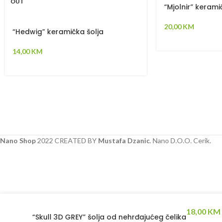
OUT
“Mjolnir” kerami
20,00
KM
“Hedwig” keramička šolja
14,00
KM
Nano Shop
2022 CREATED BY
Mustafa Dzanic
. Nano D.O.O. Cerik.
18,00
KM
“Skull 3D GREY” šolja od nehrđajućeg čelika