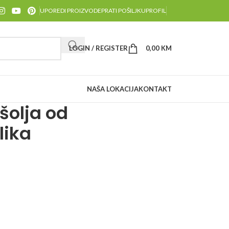
UPOREDI PROIZVODE
PRATI POŠILJKU
PROFIL
LOGIN / REGISTER
0,00
KM
NAŠA LOKACIJA
KONTAKT
šolja od
lika