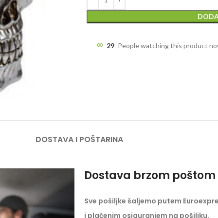
DODA
29
People watching this product n
DOSTAVA I POŠTARINA
Dostava brzom poštom 
Sve pošiljke šaljemo putem Euroexpr
i plaćenim osiguranjem na pošiljku.