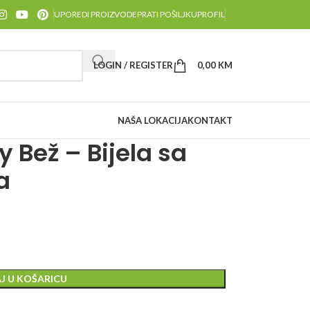
UPOREDI PROIZVODE
PRATI POŠILJKU
PROFIL
LOGIN / REGISTER
0,00
KM
NAŠA LOKACIJA
KONTAKT
 Bež – Bijela sa
a
J U KOŠARICU