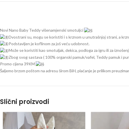
Novi Nano Baby Teddy višenamjenski smotuljci
Dvostrani su, mogu se koristiti i s krznom u unutrašnjoj strani, a krzn
Podstavljen je koflinom za još veću udobnost.
Može se koristiti kao smotuljak, dekica, podloga za igru ili za iznošen
Zbog svog sastava ( 100% organski pamuk/vafel, Teddy pamuk i punjen
Promo cijena 39KM
Šaljemo brzom poštom na adresu širom BiH, plaćanje je prilikom preuzima
Slični proizvodi