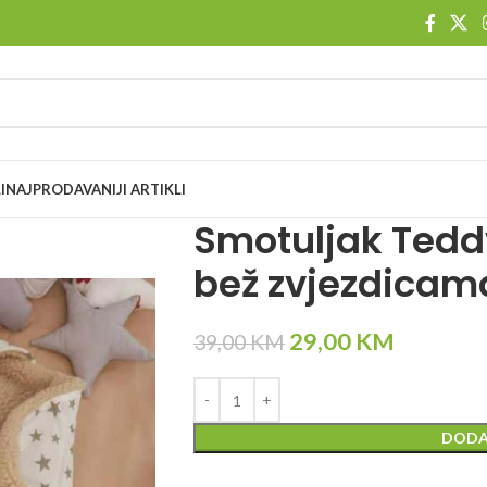
I
NAJPRODAVANIJI ARTIKLI
Smotuljak Teddy
bež zvjezdicam
29,00
KM
39,00
KM
DODA