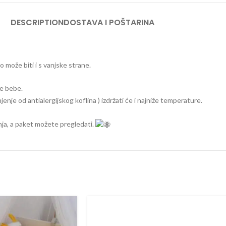
DESCRIPTION
DOSTAVA I POŠTARINA
o može biti i s vanjske strane.
je bebe.
je od antialergijskog koflina ) izdržati će i najniže temperature.
nja, a paket možete pregledati.