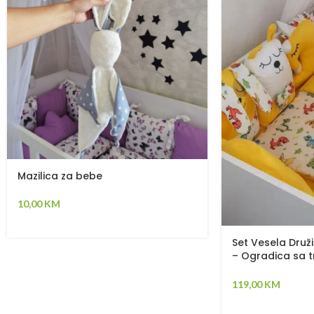
Mazilica za bebe
10,00
KM
Set Vesela Druži
– Ogradica sa tr
plahta, jastuk, 
119,00
KM