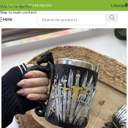
Lokacija
Pozovite nas na +387 49 746 930
Skip to navigation
Skip to main content
MENI