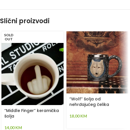
Slični proizvodi
SOLD
OUT
“Wolf” šolja od
nehrđajućeg čelika
“Middle Finger” keramička
šolja
18,00
KM
14,00
KM