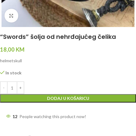
Click to enlarge
“Swords” šolja od nehrđajućeg čelika
18,00
KM
helmetskull
In stock
DODAJ U KOŠARICU
12
People watching this product now!