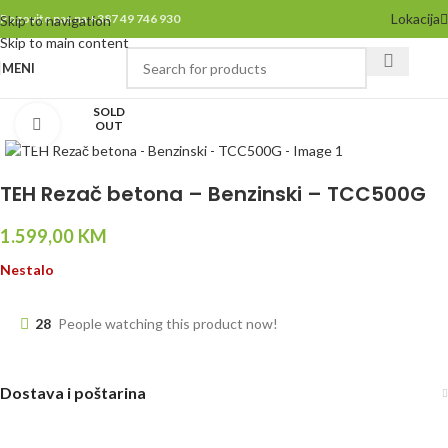
Lokacija
Pozovite nas na +387 49 746 930
Skip to navigation
Skip to main content
MENI
SOLD
Click to enlarge
OUT
TEH Rezač betona – Benzinski – TCC500G
1.599,00
KM
Nestalo
28
People watching this product now!
Dostava i poštarina