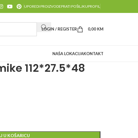
UPOREDI PROIZVODE
PRATI POŠILJKU
PROFIL
LOGIN / REGISTER
0,00
KM
NAŠA LOKACIJA
KONTAKT
mike 112*27.5*48
J U KOŠARICU