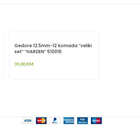
-58%
Gedore 12.5mm-12 komada “veliki
set” “HARDEN” 510016
Boreri za dr
35,00
KM
“HARDEN” 61
5,00
K
12,00
KM