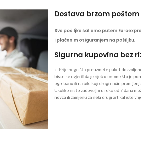
Dostava brzom poštom 
Sve pošiljke šaljemo putem Euroexpr
i plaćenim osiguranjem na pošiljku.
Sigurna kupovina bez ri
Prije nego što preuzmete paket dozvoljeno 
biste se uvjerili da je riječ o onome što je po
ogrebano ili na bilo koji drugi način promijen
Ukoliko niste zadovoljni u roku od 7 dana mož
novca ili zamjenu za neki drugi artikal iste vri