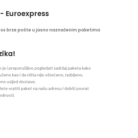
- Euroexpress
ess brze pošte u jasno naznačenim paketima
zika!
je i preporučljivo pogledati sadržaj paketa kako
ručeno kao i da ništa nije oštećeno, razbijeno,
jeno usljed dostave.
ete vratiti paket na našu adresu i dobiti povrat
jednosti.