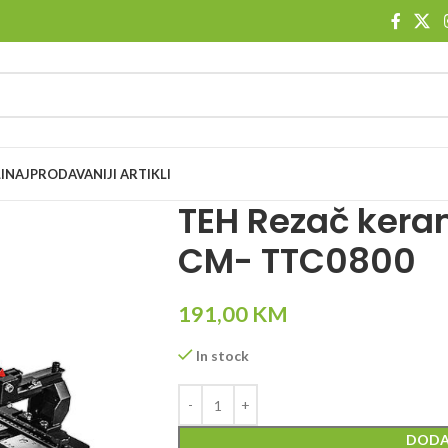
I
NAJPRODAVANIJI ARTIKLI
TEH Rezač kera
CM- TTC0800
191,00
KM
In stock
DODA