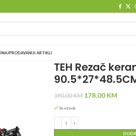
I
NAJPRODAVANIJI ARTIKLI
TEH Rezač kera
90.5*27*48.5C
178,00
KM
190,00
KM
In stock
DODA