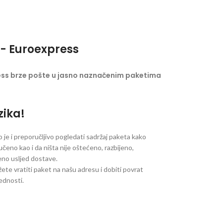
- Euroexpress
ess brze pošte u jasno naznačenim paketima
zika!
je i preporučljivo pogledati sadržaj paketa kako
ručeno kao i da ništa nije oštećeno, razbijeno,
jeno usljed dostave.
ete vratiti paket na našu adresu i dobiti povrat
jednosti.