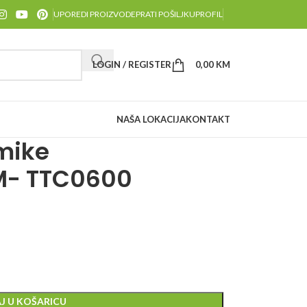
UPOREDI PROIZVODE
PRATI POŠILJKU
PROFIL
LOGIN / REGISTER
0,00
KM
NAŠA LOKACIJA
KONTAKT
mike
M- TTC0600
J U KOŠARICU