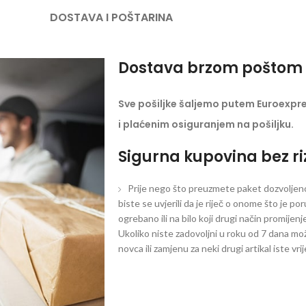
DOSTAVA I POŠTARINA
Dostava brzom poštom 
Sve pošiljke šaljemo putem Euroexpr
i plaćenim osiguranjem na pošiljku.
Sigurna kupovina bez ri
Prije nego što preuzmete paket dozvoljeno 
biste se uvjerili da je riječ o onome što je po
ogrebano ili na bilo koji drugi način promijen
Ukoliko niste zadovoljni u roku od 7 dana mož
novca ili zamjenu za neki drugi artikal iste vri