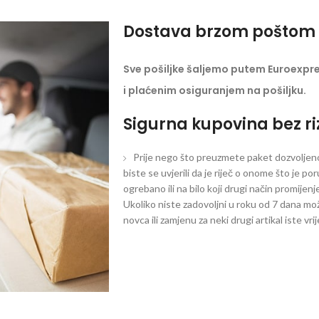
Dostava brzom poštom 
Sve pošiljke šaljemo putem Euroexpr
i plaćenim osiguranjem na pošiljku.
Sigurna kupovina bez ri
Prije nego što preuzmete paket dozvoljeno 
biste se uvjerili da je riječ o onome što je po
ogrebano ili na bilo koji drugi način promijen
Ukoliko niste zadovoljni u roku od 7 dana mož
novca ili zamjenu za neki drugi artikal iste vri