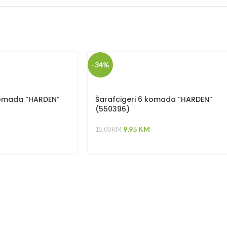
-34%
komada “HARDEN”
Šarafcigeri 6 komada “HARDEN”
(550396)
9,95
KM
15,00
KM