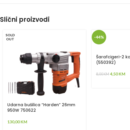
Slični proizvodi
SOLD
-44%
OUT
Šarafcigeri-2 
(550392)
4,50
KM
8,00
KM
Udarna bušilica “Harden” 26mm
950W 750622
130,00
KM