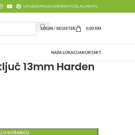
UPOREDI PROIZVODE
PRATI POŠILJKU
PROFIL
LOGIN / REGISTER
0,00
KM
NAŠA LOKACIJA
KONTAKT
 ključ 13mm Harden
J U KOŠARICU