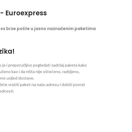
- Euroexpress
ess brze pošte u jasno naznačenim paketima
zika!
je i preporučljivo pogledati sadržaj paketa kako
ručeno kao i da ništa nije oštećeno, razbijeno,
jeno usljed dostave.
ete vratiti paket na našu adresu i dobiti povrat
jednosti.