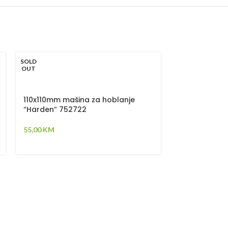
SOLD
SOLD
OUT
OUT
110x110mm mašina za hoblanje
Mala brusili
“Harden” 752722
(751036)
55,00
KM
46,00
KM