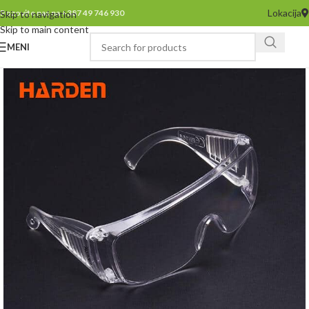
Lokacija
Pozovite nas na +387 49 746 930
Skip to navigation
Skip to main content
MENI