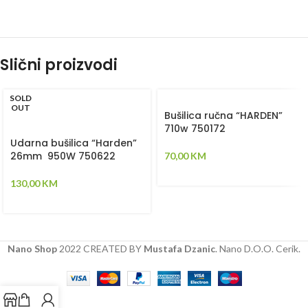
Slični proizvodi
SOLD
OUT
Bušilica ručna “HARDEN”
710w 750172
Udarna bušilica “Harden”
26mm 950W 750622
70,00
KM
130,00
KM
Nano Shop
2022 CREATED BY
Mustafa Dzanic
. Nano D.O.O. Cerik.