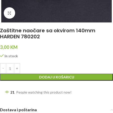
Click to enlarge
Zaštitne naočare sa okvirom 140mm
HARDEN 780202
3,00
KM
In stock
DODAJ U KOŠARICU
21
People watching this product now!
Dostava i poštarina