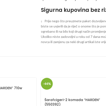
Sigurna kupovina bez ri
Prije nego što preuzmete paket dozvoljeno 
biste se uvjerili da je riječ o onome što je po
ogrebano ili na bilo koji drugi način promijen
Ukoliko niste zadovoljni u roku od 7 dana mož
novca ili zamjenu za neki drugi artikal iste vri
-44%
“HARDEN” 710w
Šarafcigeri-2 komada “HARDEN”
(550392)