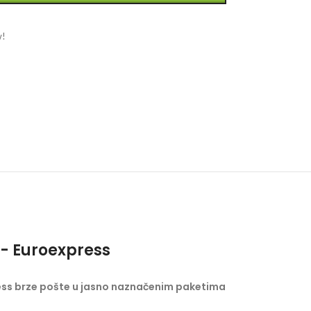
w!
- Euroexpress
ess brze pošte u jasno naznačenim paketima