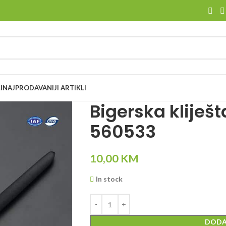
I
NAJPRODAVANIJI ARTIKLI
Bigerska klije
560533
10,00
KM
In stock
DODA