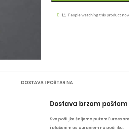
11
People watching this product no
DOSTAVA I POŠTARINA
Dostava brzom poštom 
Sve pošiljke šaljemo putem Euroexpr
i plaćenim osiguranjem na pošiljku.