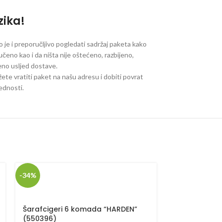
zika!
je i preporučljivo pogledati sadržaj paketa kako
ručeno kao i da ništa nije oštećeno, razbijeno,
jeno usljed dostave.
ete vratiti paket na našu adresu i dobiti povrat
jednosti.
SOLD
-34%
OUT
Šarafcigeri 6 komada “HARDEN”
110x110mm ma
(550396)
“Harden” 75