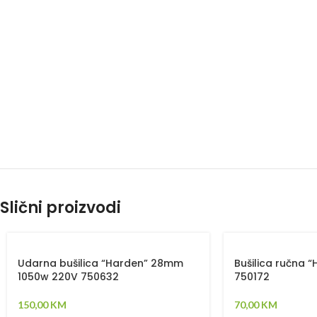
Slični proizvodi
Udarna bušilica “Harden” 28mm
Bušilica ručna 
1050w 220V 750632
750172
150,00
KM
70,00
KM