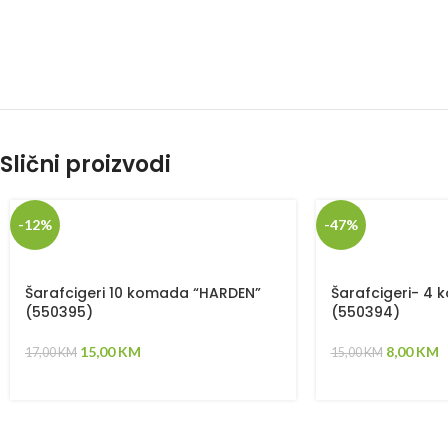
Slični proizvodi
-12%
-47%
Šarafcigeri 10 komada “HARDEN”
Šarafcigeri- 4
(550395)
(550394)
15,00
KM
8,00
KM
17,00
KM
15,00
KM