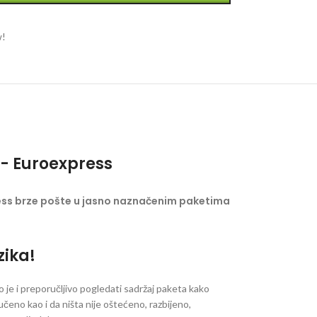
w!
- Euroexpress
ess brze pošte u jasno naznačenim paketima
zika!
je i preporučljivo pogledati sadržaj paketa kako
ručeno kao i da ništa nije oštećeno, razbijeno,