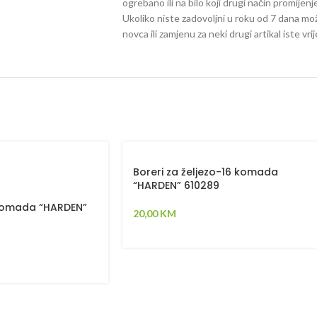
ogrebano ili na bilo koji drugi način promijen
Ukoliko niste zadovoljni u roku od 7 dana mož
novca ili zamjenu za neki drugi artikal iste vri
Boreri za željezo-16 komada
“HARDEN” 610289
 komada “HARDEN”
20,00
KM