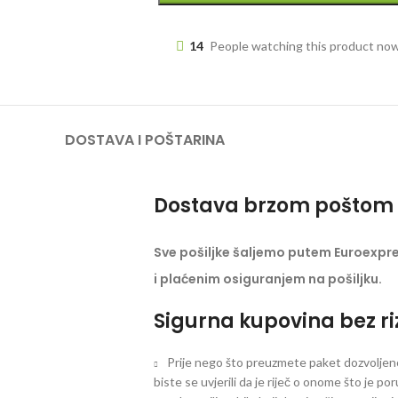
14
People watching this product no
DOSTAVA I POŠTARINA
Dostava brzom poštom 
Sve pošiljke šaljemo putem Euroexpr
i plaćenim osiguranjem na pošiljku.
Sigurna kupovina bez ri
Prije nego što preuzmete paket dozvoljeno 
biste se uvjerili da je riječ o onome što je po