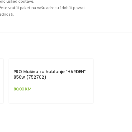
jeno usljed dostave.
ete vratiti paket na našu adresu i dobiti povrat
jednosti.
SOLD
OUT
PRO Mašina za hoblanje “HARDEN”
850w (752702)
Mala brusili
80,00
KM
(751052)
59,00
KM