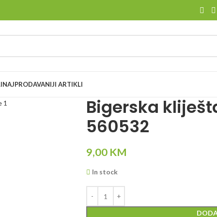
I
NAJPRODAVANIJI ARTIKLI
Bigerska klije
560532
9,00
KM
In stock
DODA