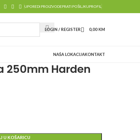
UPOREDI PROIZVODE
PRATI POŠILJKU
PROFIL
LOGIN / REGISTER
0,00
KM
NAŠA LOKACIJA
KONTAKT
šta 250mm Harden
J U KOŠARICU