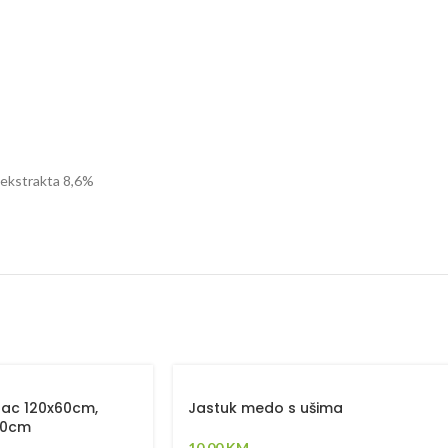
g ekstrakta 8,6%
tac 120x60cm,
Jastuk medo s ušima
50cm
10,00
KM