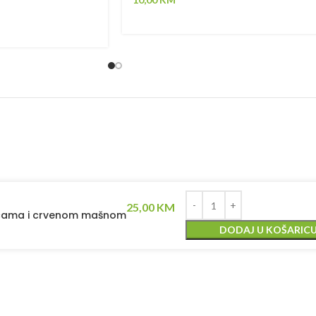
25,00
KM
dicama i crvenom mašnom
DODAJ U KOŠARIC