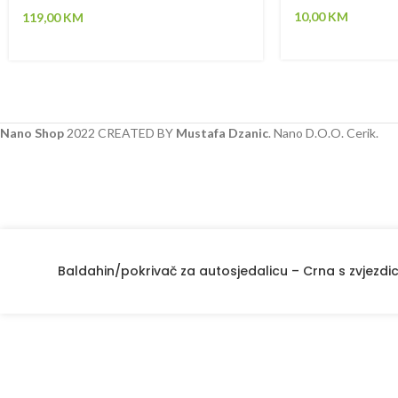
10,00
KM
119,00
KM
Nano Shop
2022 CREATED BY
Mustafa Dzanic
. Nano D.O.O. Cerik.
Baldahin/pokrivač za autosjedalicu – Crna s zvjez