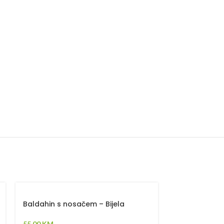
Baldahin s nosačem – Bijela
Girlanda za 
55,00
KM