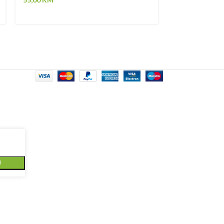
5,00
KM
U