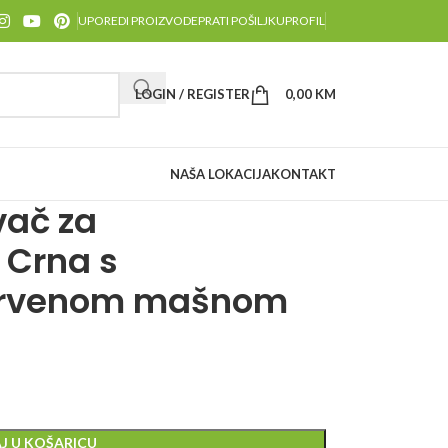
UPOREDI PROIZVODE
PRATI POŠILJKU
PROFIL
LOGIN / REGISTER
0,00
KM
NAŠA LOKACIJA
KONTAKT
vač za
 Crna s
 crvenom mašnom
J U KOŠARICU