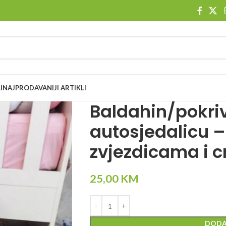
I
NAJPRODAVANIJI ARTIKLI
Baldahin/pokri
autosjedalicu –
zvjezdicama i
25,00
KM
DODA