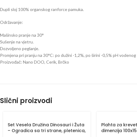
Dupli sloj 100% organskog ranforce pamuka.
Održavanje:
Mašinsko pranje na 30°
Sušenje na vjetru.
Dozvoljeno peglanje.
Promjena pri pranju na 30°C: po dužini -1,2%, po širini -0,5% pH vodeno
Proizvođač: Nano DOO, Cerik, Brčko
Slični proizvodi
Set Vesela Družina Dinosauri i Žuta
Plahta za kreve
– Ogradica sa tri strane, pletenica,
dimenzija 100x1
plahta, jastuk, jorgan