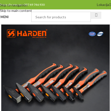
Lokacija
Pozovite nas na +387 49 746 930
Skip to navigation
Skip to main content
MENI