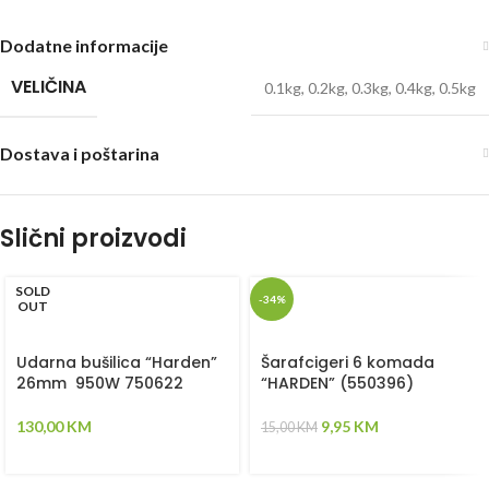
Dodatne informacije
VELIČINA
0.1kg
,
0.2kg
,
0.3kg
,
0.4kg
,
0.5kg
Dostava i poštarina
Slični proizvodi
SOLD
-34%
OUT
Udarna bušilica “Harden”
Šarafcigeri 6 komada
26mm 950W 750622
“HARDEN” (550396)
130,00
KM
9,95
KM
15,00
KM