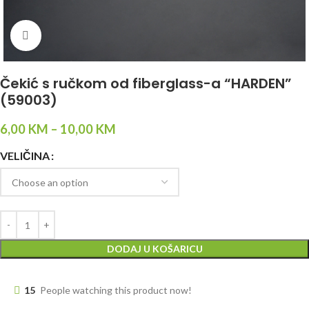
Click to enlarge
Čekić s ručkom od fiberglass-a “HARDEN”
(59003)
6,00
KM
–
10,00
KM
VELIČINA
DODAJ U KOŠARICU
15
People watching this product now!