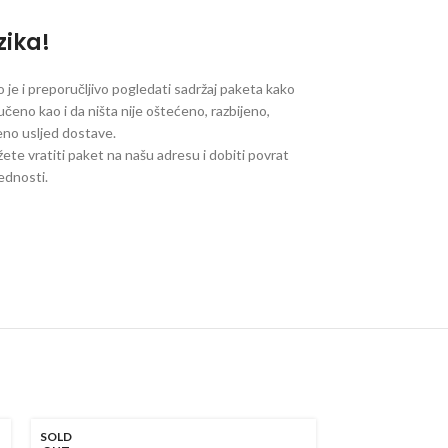
zika!
je i preporučljivo pogledati sadržaj paketa kako
ručeno kao i da ništa nije oštećeno, razbijeno,
jeno usljed dostave.
ete vratiti paket na našu adresu i dobiti povrat
jednosti.
SOLD