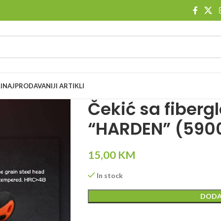
I
NAJPRODAVANIJI ARTIKLI
Čekić sa fiberg
“HARDEN” (590
15,00
KM
In stock
DODA