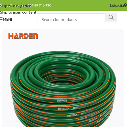
Lokacija
Pozovite nas na +387 49 746 930
Skip to navigation
Skip to main content
MENI