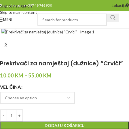
Lokacija
Pozovite nas na +387 49 746 930
Skip to navigation
Skip to main content
MENI
Click to enlarge
Prekrivači za namještaj (dužnice) “Crvići”
10,00
KM
–
55,00
KM
VELIČINA
DODAJ U KOŠARICU