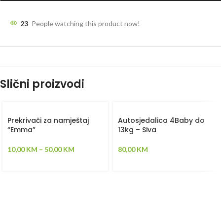
23
People watching this product now!
Slični proizvodi
Prekrivači za namještaj
Autosjedalica 4Baby do
“Emma”
13kg – Siva
10,00
KM
–
50,00
KM
80,00
KM