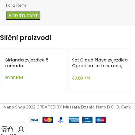
For 2 items
ADD TO CART
Slični proizvodi
Girlanda zvjezdice 5
Set Cloud Plava zvjezdica-
komada
Ogradica sa tri strane,
plahta, jastuk, jorgan i dva
ukrasna jastuka –
20,00
KM
69,00
KM
120x60cm
Nano Shop
2022 CREATED BY
Mustafa Dzanic
. Nano D.O.O. Cerik.