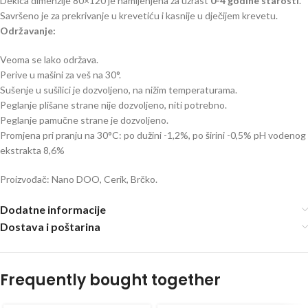
Dekica dimenzije 80×120 je namijenjena za uzrast
0-4 godine starosti
.
Savršeno je za prekrivanje u krevetiću i kasnije u dječijem krevetu.
Održavanje:
Veoma se lako održava.
Perive u mašini za veš na 30°.
Sušenje u sušilici je dozvoljeno, na nižim temperaturama.
Peglanje plišane strane nije dozvoljeno, niti potrebno.
Peglanje pamučne strane je dozvoljeno.
Promjena pri pranju na 30°C: po dužini -1,2%, po širini -0,5% pH vodenog
ekstrakta 8,6%
Proizvođač: Nano DOO, Cerik, Brčko.
Dodatne informacije
Dostava i poštarina
Frequently bought together