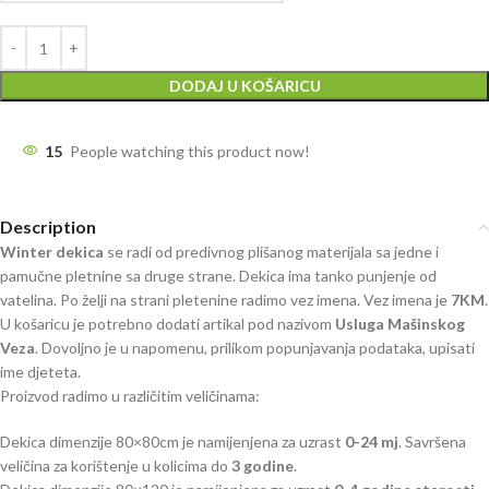
DODAJ U KOŠARICU
15
People watching this product now!
Description
Winter dekica
se radi od predivnog plišanog materijala sa jedne i
pamučne pletnine sa druge strane. Dekica ima tanko punjenje od
vatelina. Po želji na strani pletenine radimo vez imena. Vez imena je
7KM
.
U košaricu je potrebno dodati artikal pod nazivom
Usluga
Mašinskog
Veza
. Dovoljno je u napomenu, prilikom popunjavanja podataka, upisati
ime djeteta.
Proizvod radimo u različitim veličinama:
Dekica dimenzije 80×80cm je namijenjena za uzrast
0-24 mj
. Savršena
veličina za korištenje u kolicima do
3 godine
.