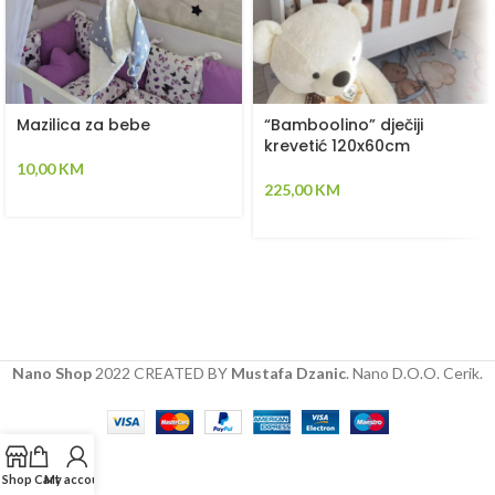
Mazilica za bebe
“Bamboolino” dječiji
krevetić 120x60cm
10,00
KM
225,00
KM
Nano Shop
2022 CREATED BY
Mustafa Dzanic
. Nano D.O.O. Cerik.
Shop
Cart
My account