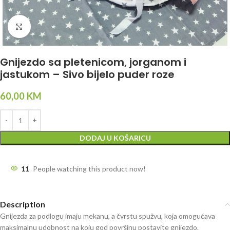
Click to enlarge
Gnijezdo sa pletenicom, jorganom i
jastukom – Sivo bijelo puder roze
60,00
KM
DODAJ U KOŠARICU
11
People watching this product now!
Description
Gnijezda za podlogu imaju mekanu, a čvrstu spužvu, koja omogućava
maksimalnu udobnost na koju god površinu postavite gnijezdo.