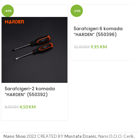
-44%
-34%
Šarafcigeri 6 komada
“HARDEN” (550396)
9,95
KM
15,00
KM
Šarafcigeri-2 komada
“HARDEN” (550392)
4,50
KM
8,00
KM
Nano Shop
2022 CREATED BY
Mustafa Dzanic
. Nano D.O.O. Cerik.