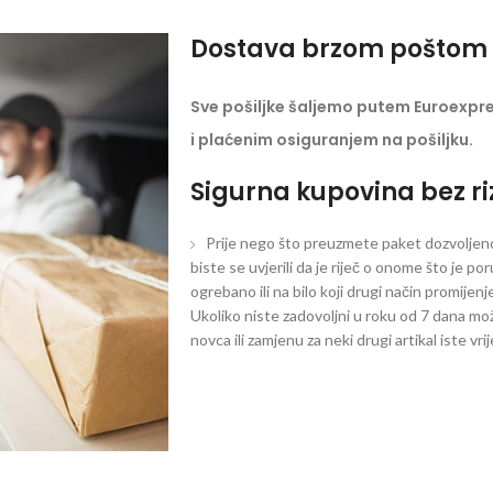
Dostava brzom poštom 
Sve pošiljke šaljemo putem Euroexpr
i plaćenim osiguranjem na pošiljku.
Sigurna kupovina bez ri
Prije nego što preuzmete paket dozvoljeno 
biste se uvjerili da je riječ o onome što je po
ogrebano ili na bilo koji drugi način promijen
Ukoliko niste zadovoljni u roku od 7 dana mož
novca ili zamjenu za neki drugi artikal iste vri