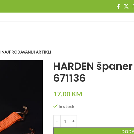
I
NAJPRODAVANIJI ARTIKLI
HARDEN španer
671136
17,00
KM
In stock
DODA