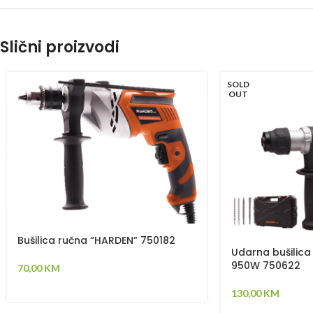
Slični proizvodi
SOLD
OUT
Bušilica ručna “HARDEN” 750182
Udarna bušilic
950W 750622
70,00
KM
130,00
KM