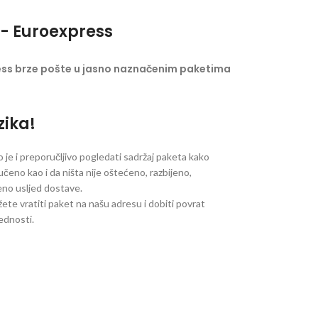
- Euroexpress
ess brze pošte u jasno naznačenim paketima
zika!
je i preporučljivo pogledati sadržaj paketa kako
ručeno kao i da ništa nije oštećeno, razbijeno,
jeno usljed dostave.
ete vratiti paket na našu adresu i dobiti povrat
jednosti.