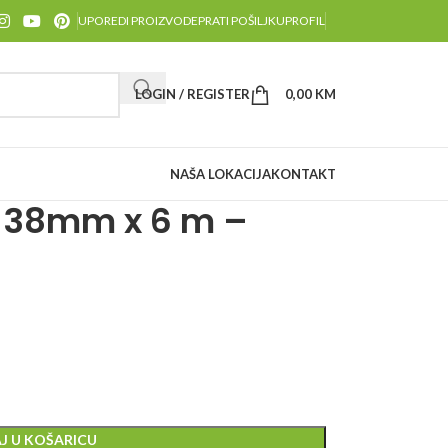
UPOREDI PROIZVODE
PRATI POŠILJKU
PROFIL
LOGIN / REGISTER
0,00
KM
NAŠA LOKACIJA
KONTAKT
 38mm x 6 m –
J U KOŠARICU