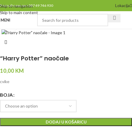
Lokacija
Pozovite nas na +387 49 746 930
Skip to navigation
Skip to main content
MENI
Click to enlarge
“Harry Potter” naočale
10,00
KM
cvike
BOJA
DODAJ U KOŠARICU