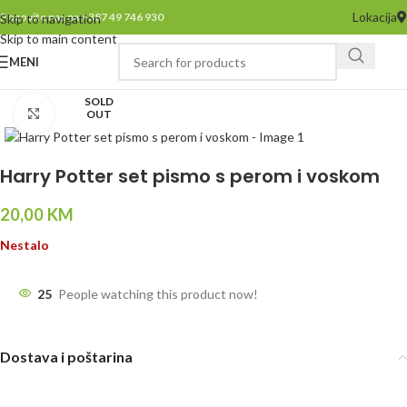
Lokacija
Pozovite nas na +387 49 746 930
Skip to navigation
Skip to main content
MENI
SOLD
Click to enlarge
OUT
Harry Potter set pismo s perom i voskom
20,00
KM
Nestalo
25
People watching this product now!
Dostava i poštarina