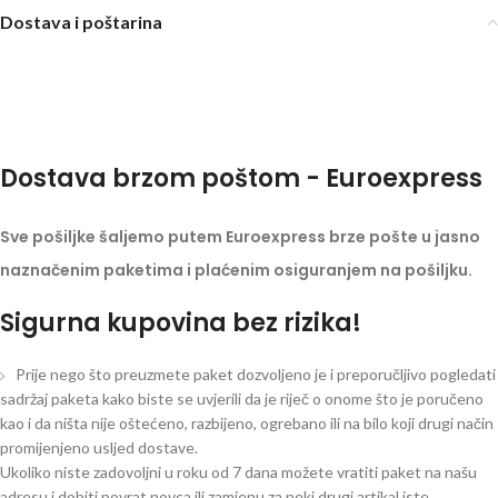
Dostava i poštarina
Dostava brzom poštom - Euroexpress
Sve pošiljke šaljemo putem Euroexpress brze pošte u jasno
naznačenim paketima i plaćenim osiguranjem na pošiljku.
Sigurna kupovina bez rizika!
Prije nego što preuzmete paket dozvoljeno je i preporučljivo pogledati
sadržaj paketa kako biste se uvjerili da je riječ o onome što je poručeno
kao i da ništa nije oštećeno, razbijeno, ogrebano ili na bilo koji drugi način
promijenjeno usljed dostave.
Ukoliko niste zadovoljni u roku od 7 dana možete vratiti paket na našu
adresu i dobiti povrat novca ili zamjenu za neki drugi artikal iste