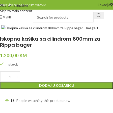
Lokacija
Pozovite nas na +387 49 746 930
Skip to navigation
Skip to main content
MENI
Click to enlarge
Iskopna kašika sa cilindrom 800mm za
Rippa bager
1.200,00
KM
In stock
DODAJ U KOŠARICU
16
People watching this product now!