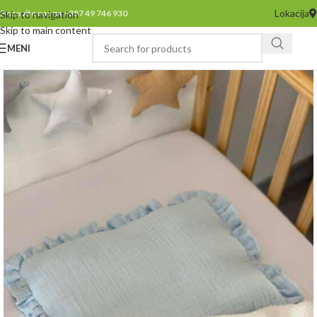
Lokacija
Pozovite nas na +387 49 746 930
Skip to navigation
Skip to main content
MENI