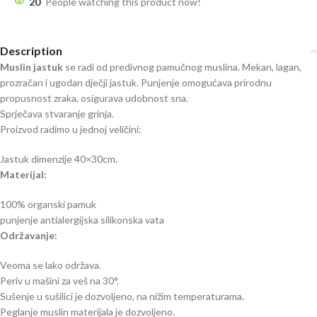
20
People watching this product now!
Description
Muslin jastuk
se radi od predivnog pamučnog muslina. Mekan, lagan,
prozračan i ugodan dječji jastuk. Punjenje omogućava prirodnu
propusnost zraka, osigurava udobnost sna.
Sprječava stvaranje grinja.
Proizvod radimo u jednoj veličini:
Jastuk dimenzije 40×30cm.
Materijal:
100% organski pamuk
punjenje antialergijska silikonska vata
Održavanje:
Veoma se lako održava.
Periv u mašini za veš na 30°.
Sušenje u sušilici je dozvoljeno, na nižim temperaturama.
Peglanje muslin materijala je dozvoljeno.