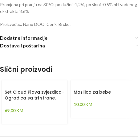
Promjena pri pranju na 30°C: po dužini -1,2%, po širini -0,5% pH vodenog
ekstrakta 8,6%
Proizvođač: Nano DOO, Cerik, Brčko.
Dodatne informacije
Dostava i poštarina
Slični proizvodi
Set Cloud Plava zvjezdica-
Mazilica za bebe
Ogradica sa tri strane,
plahta, jastuk, jorgan i dva
10,00
KM
ukrasna jastuka –
69,00
KM
120x60cm