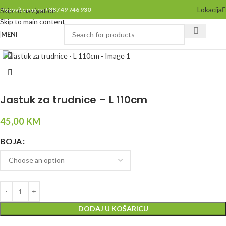
Lokacija
Pozovite nas na +387 49 746 930
Skip to navigation
Skip to main content
MENI
Click to enlarge
Jastuk za trudnice – L 110cm
45,00
KM
BOJA
DODAJ U KOŠARICU