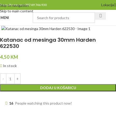
Lokacija
Pozovite nas na +387 49 746 930
Skip to navigation
Skip to main content
MENI
Click to enlarge
Katanac od mesinga 30mm Harden
622530
4,50
KM
In stock
DODAJ U KOŠARICU
16
People watching this product now!