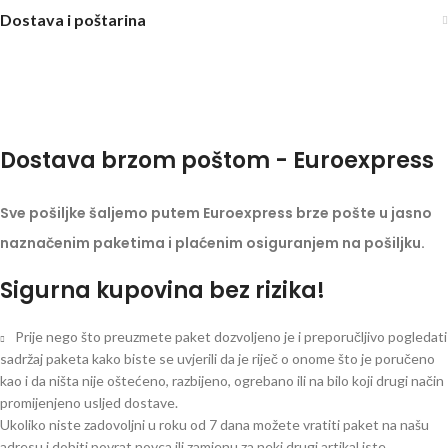
Dostava i poštarina
Dostava brzom poštom - Euroexpress
Sve pošiljke šaljemo putem Euroexpress brze pošte u jasno
naznačenim paketima i plaćenim osiguranjem na pošiljku.
Sigurna kupovina bez rizika!
Prije nego što preuzmete paket dozvoljeno je i preporučljivo pogledati
sadržaj paketa kako biste se uvjerili da je riječ o onome što je poručeno
kao i da ništa nije oštećeno, razbijeno, ogrebano ili na bilo koji drugi način
promijenjeno usljed dostave.
Ukoliko niste zadovoljni u roku od 7 dana možete vratiti paket na našu
adresu i dobiti povrat novca ili zamjenu za neki drugi artikal iste