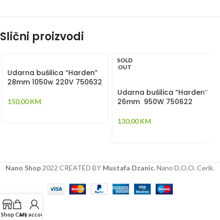
Slični proizvodi
SOLD
OUT
Udarna bušilica “Harden”
28mm 1050w 220V 750632
Udarna bušilica “Harden”
26mm 950W 750622
150,00
KM
130,00
KM
Nano Shop
2022 CREATED BY
Mustafa Dzanic
. Nano D.O.O. Cerik.
Shop
Cart
My account