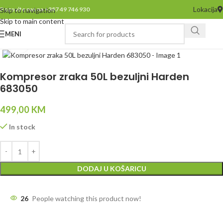
Lokacija
Pozovite nas na +387 49 746 930
Skip to navigation
Skip to main content
MENI
Click to enlarge
Kompresor zraka 50L bezuljni Harden
683050
499,00
KM
In stock
DODAJ U KOŠARICU
26
People watching this product now!