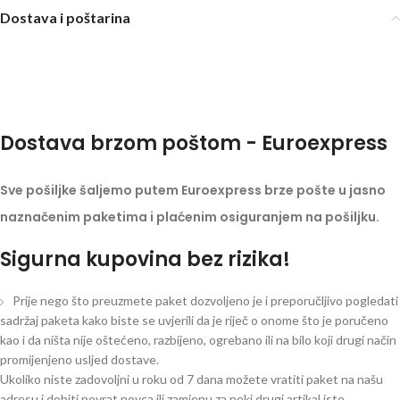
Dostava i poštarina
Dostava brzom poštom - Euroexpress
Sve pošiljke šaljemo putem Euroexpress brze pošte u jasno
naznačenim paketima i plaćenim osiguranjem na pošiljku.
Sigurna kupovina bez rizika!
Prije nego što preuzmete paket dozvoljeno je i preporučljivo pogledati
sadržaj paketa kako biste se uvjerili da je riječ o onome što je poručeno
kao i da ništa nije oštećeno, razbijeno, ogrebano ili na bilo koji drugi način
promijenjeno usljed dostave.
Ukoliko niste zadovoljni u roku od 7 dana možete vratiti paket na našu
adresu i dobiti povrat novca ili zamjenu za neki drugi artikal iste