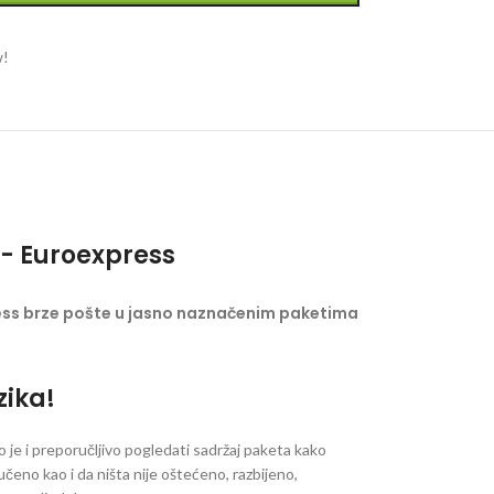
w!
- Euroexpress
ess brze pošte u jasno naznačenim paketima
zika!
je i preporučljivo pogledati sadržaj paketa kako
ručeno kao i da ništa nije oštećeno, razbijeno,