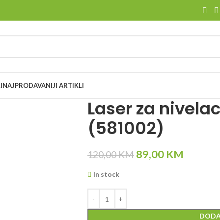
I
NAJPRODAVANIJI ARTIKLI
Laser za nivela
(581002)
89,00
KM
120,00
KM
In stock
DODA