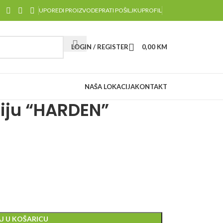
UPOREDI PROIZVODE
PRATI POŠILJKU
PROFIL
LOGIN / REGISTER
0,00
KM
NAŠA LOKACIJA
KONTAKT
ciju “HARDEN”
J U KOŠARICU