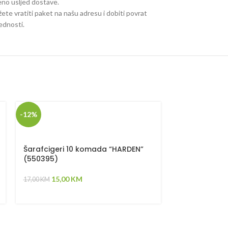
jeno usljed dostave.
ete vratiti paket na našu adresu i dobiti povrat
jednosti.
-12%
-14%
Šarafcigeri 10 komada “HARDEN”
Mašina za po
(550395)
1200W 751112
15,00
KM
120,
17,00
KM
140,00
KM