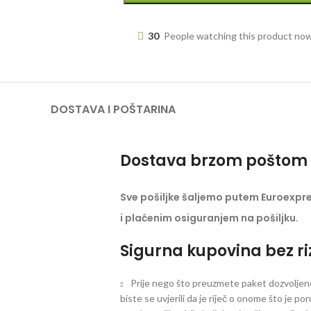
30
People watching this product no
DOSTAVA I POŠTARINA
Dostava brzom poštom 
Sve pošiljke šaljemo putem Euroexpr
i plaćenim osiguranjem na pošiljku.
Sigurna kupovina bez ri
Prije nego što preuzmete paket dozvoljeno 
biste se uvjerili da je riječ o onome što je po