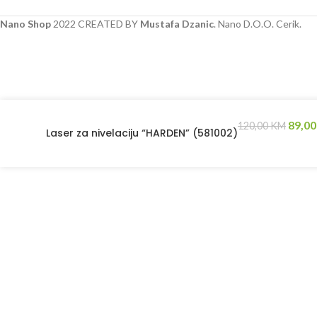
Nano Shop
2022 CREATED BY
Mustafa Dzanic
. Nano D.O.O. Cerik.
89,0
120,00
KM
Laser za nivelaciju “HARDEN” (581002)