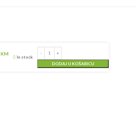
0
KM
In stock
DODAJ U KOŠARICU