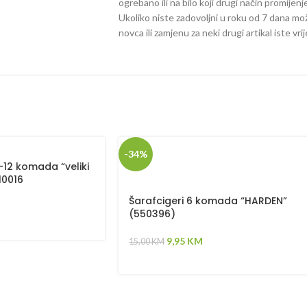
ogrebano ili na bilo koji drugi način promijen
Ukoliko niste zadovoljni u roku od 7 dana mož
novca ili zamjenu za neki drugi artikal iste vri
-34%
12 komada “veliki
10016
Šarafcigeri 6 komada “HARDEN”
(550396)
9,95
KM
15,00
KM