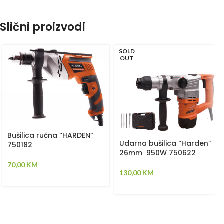
Slični proizvodi
SOLD
OUT
Bušilica ručna “HARDEN”
Udarna bušilica “Harden”
750182
26mm 950W 750622
70,00
KM
130,00
KM