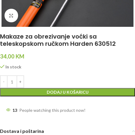
Click to enlarge
Makaze za obrezivanje voćki sa
teleskopskom ručkom Harden 630512
34,00
KM
In stock
DODAJ U KOŠARICU
13
People watching this product now!
Dostava i poštarina