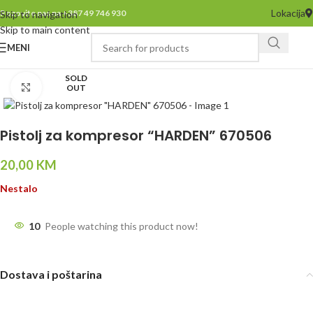
Lokacija
Pozovite nas na +387 49 746 930
Skip to navigation
Skip to main content
MENI
SOLD
Click to enlarge
OUT
Pistolj za kompresor “HARDEN” 670506
20,00
KM
Nestalo
10
People watching this product now!
Dostava i poštarina