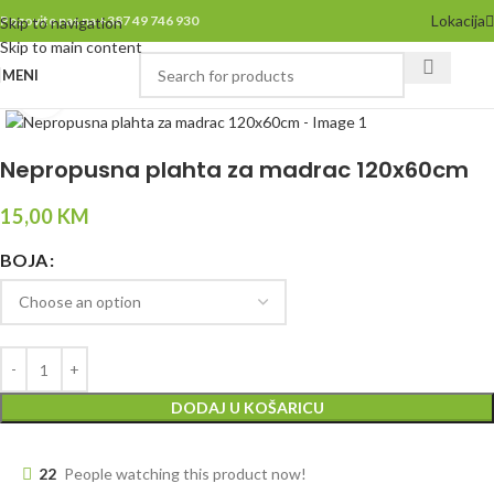
Lokacija
Pozovite nas na +387 49 746 930
Skip to navigation
Skip to main content
MENI
Click to enlarge
Nepropusna plahta za madrac 120x60cm
15,00
KM
BOJA
DODAJ U KOŠARICU
22
People watching this product now!