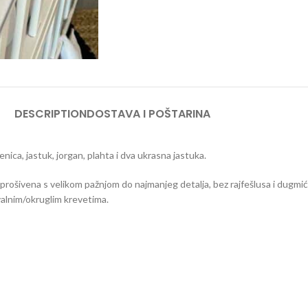
DESCRIPTION
DOSTAVA I POŠTARINA
enica, jastuk, jorgan, plahta i dva ukrasna jastuka.
 prošivena s velikom pažnjom do najmanjeg detalja, bez rajfešlusa i dugmić
valnim/okruglim krevetima.