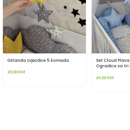
Girlanda zvjezdice 5 komada
Set Cloud Plava
Ogradica sa tri 
jastuk, jorgan i
20,00
KM
jastuka – 120x
69,00
KM