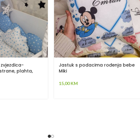
 zvjezdica-
Jastuk s podacima rođenja bebe
strane, plahta,
Miki
 dva ukrasna
60cm
15,00
KM