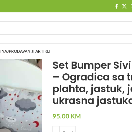
I
NAJPRODAVANIJI ARTIKLI
Set Bumper Sivi
– Ogradica sa tr
plahta, jastuk, 
ukrasna jastuk
95,00
KM