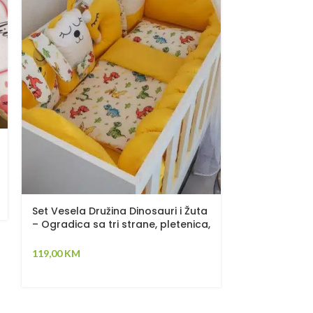
Dječiji jastuk
10,00
KM
Set Vesela Družina Dinosauri i Žuta
– Ogradica sa tri strane, pletenica,
plahta, jastuk, jorgan
119,00
KM