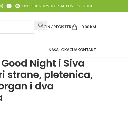
UPOREDI PROIZVODE
PRATI POŠILJKU
PROFIL
LOGIN / REGISTER
0,00
KM
NAŠA LOKACIJA
KONTAKT
 Good Night i Siva
i strane, pletenica,
jorgan i dva
a