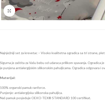
Click to enlarge
Najnježniji set za krevetac – Visoko kvalitetna ogradica sa tri strane, plet
Sigurna je zaštita za Vašu bebu od udaraca prilikom spavanja. Ogradica je
je punjena antialergijskim silikonskim pahuljicama. Ogradica odgovara i o
Materijal:
100% organski pamuk ranforce.
Punjenje: antialergijska silikonska pahuljica.
Naš pamuk posjeduje OEKO-TEX® STANDARD 100 certifikat.