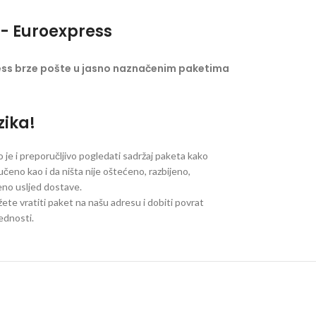
- Euroexpress
ess brze pošte u jasno naznačenim paketima
zika!
je i preporučljivo pogledati sadržaj paketa kako
ručeno kao i da ništa nije oštećeno, razbijeno,
jeno usljed dostave.
ete vratiti paket na našu adresu i dobiti povrat
jednosti.