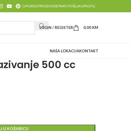
UPOREDI PROIZVODE
PRATI POŠILJKU
PROFIL
LOGIN / REGISTER
0,00
KM
NAŠA LOKACIJA
KONTAKT
azivanje 500 cc
J U KOŠARICU