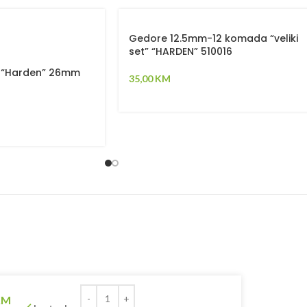
Gedore 12.5mm-12 komada “veliki
set” “HARDEN” 510016
a “Harden” 26mm
35,00
KM
KM