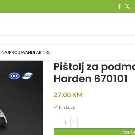
I
NAJPRODAVANIJI ARTIKLI
Pištolj za podm
Harden 670101
27,00
KM
In stock
DODA