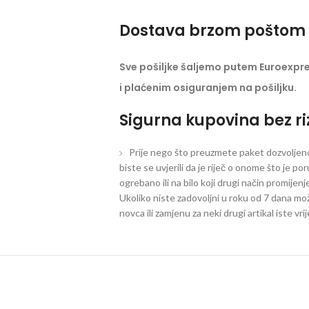
Dostava brzom poštom 
Sve pošiljke šaljemo putem Euroexpr
i plaćenim osiguranjem na pošiljku.
Sigurna kupovina bez ri
Prije nego što preuzmete paket dozvoljeno 
biste se uvjerili da je riječ o onome što je po
ogrebano ili na bilo koji drugi način promijen
Ukoliko niste zadovoljni u roku od 7 dana mož
novca ili zamjenu za neki drugi artikal iste vri