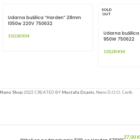
SOLD
OUT
Udarna bušilica “Harden” 28mm
1050w 220V 750632
Udarna bušilic
150,00
KM
950W 750622
130,00
KM
Nano Shop
2022 CREATED BY
Mustafa Dzanic
. Nano D.O.O. Cerik.
27,00