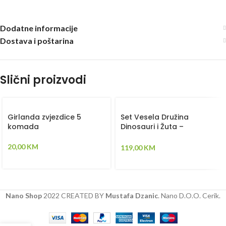
Dodatne informacije
Dostava i poštarina
Slični proizvodi
Girlanda zvjezdice 5
Set Vesela Družina
komada
Dinosauri i Žuta –
Ogradica sa tri strane,
pletenica, plahta, jastuk,
20,00
KM
119,00
KM
jorgan
Nano Shop
2022 CREATED BY
Mustafa Dzanic
. Nano D.O.O. Cerik.