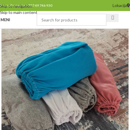
Lokacija
Pozovite nas na +387 49 746 930
Skip to navigation
Skip to main content
MENI