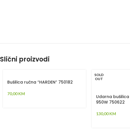
Slični proizvodi
SOLD
OUT
Bušilica ručna “HARDEN” 750182
70,00
KM
Udarna bušilic
950W 750622
130,00
KM