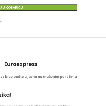
J U KOŠARICU
w!
- Euroexpress
ess brze pošte u jasno naznačenim paketima
zika!
je i preporučljivo pogledati sadržaj paketa kako