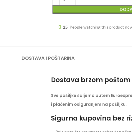
DODA
25
People watching this product no
DOSTAVA I POŠTARINA
Dostava brzom poštom 
Sve pošiljke šaljemo putem Euroexpr
i plaćenim osiguranjem na pošiljku.
Sigurna kupovina bez ri
Prije nego što preuzmete paket dozvoljeno 