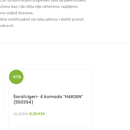
ručeno kao i da ništa nije oštećeno, razbijeno,
jeno usljed dostave.
ete vratiti paket na našu adresu i dobiti povrat
jednosti.
-47%
-58%
Šarafcigeri- 4 komada “HARDEN”
Boreri za dr
(550394)
“HARDEN” 61
8,00
KM
5,00
K
15,00
KM
12,00
KM