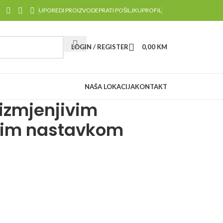
UPOREDI PROIZVODE
PRATI POŠILJKU
PROFIL
LOGIN / REGISTER
0,00
KM
NAŠA LOKACIJA
KONTAKT
izmjenjivim
stim nastavkom