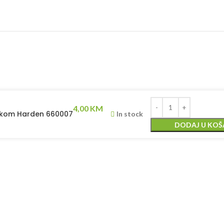
4,00
KM
avkom Harden 660007
In stock
DODAJ U KOŠ