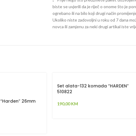
biste se uvjerili da je riječ o onome što je po
ogrebano ili na bilo koji drugi način promijen
Ukoliko niste zadovoljni u roku od 7 dana mož
novca ili zamjenu za neki drugi artikal iste vri
Set alata-132 komada “HARDEN”
510822
a “Harden” 26mm
190,00
KM