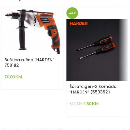
-44%
Bušilica ručna “HARDEN”
750182
70,00
KM
Šarafcigeri-2 komada
“HARDEN” (550392)
4,50
KM
8,00
KM