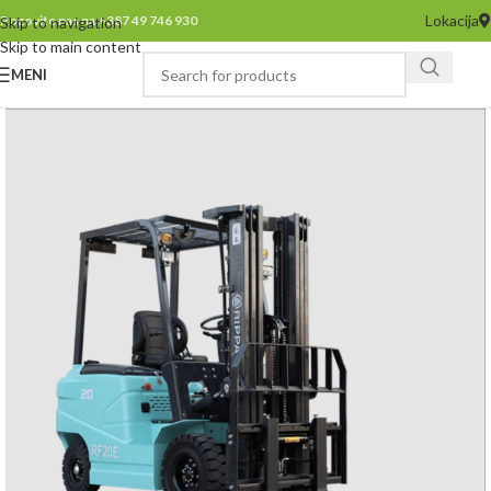
Lokacija
Pozovite nas na +387 49 746 930
Skip to navigation
Skip to main content
MENI