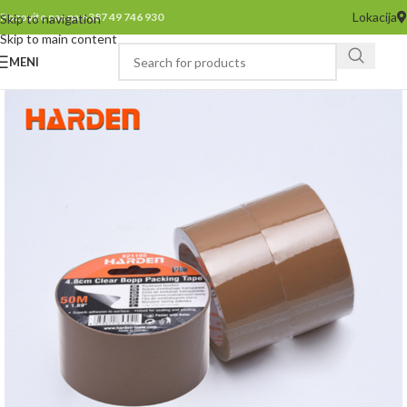
Lokacija
Pozovite nas na +387 49 746 930
Skip to navigation
Skip to main content
MENI