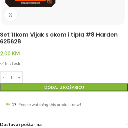
Click to enlarge
Set 11kom Vijak s okom i tipla #8 Harden
625628
2,00
KM
In stock
DODAJ U KOŠARICU
17
People watching this product now!
Dostava i poštarina