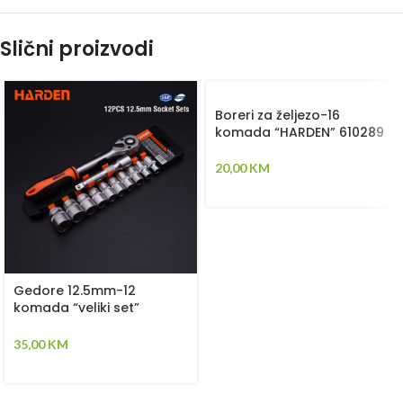
Slični proizvodi
Boreri za željezo-16
komada “HARDEN” 610289
20,00
KM
Gedore 12.5mm-12
komada “veliki set”
“HARDEN” 510016
35,00
KM