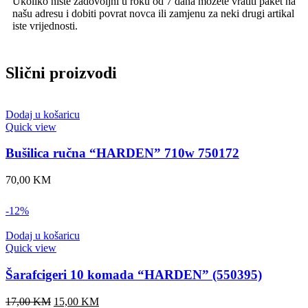
Ukoliko niste zadovoljni u roku od 7 dana možete vratiti paket na
našu adresu i dobiti povrat novca ili zamjenu za neki drugi artikal
iste vrijednosti.
Slični proizvodi
Dodaj u košaricu
Quick view
Bušilica ručna “HARDEN” 710w 750172
70,00
KM
-12%
Dodaj u košaricu
Quick view
Šarafcigeri 10 komada “HARDEN” (550395)
17,00
KM
15,00
KM