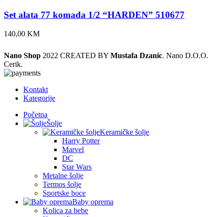
Set alata 77 komada 1/2 “HARDEN” 510677
140,00
KM
Nano Shop
2022 CREATED BY
Mustafa Dzanic
. Nano D.O.O.
Cerik.
Kontakt
Kategorije
Početna
Šolje
Keramičke šolje
Harry Potter
Marvel
DC
Star Wars
Metalne šolje
Termos šolje
Sportske boce
Baby oprema
Kolica za bebe