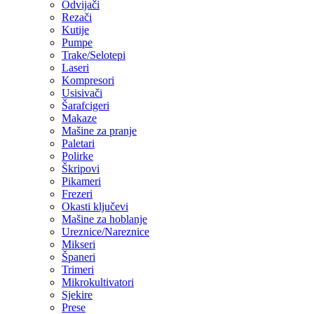
Odvijači
Rezači
Kutije
Pumpe
Trake/Selotepi
Laseri
Kompresori
Usisivači
Šarafcigeri
Makaze
Mašine za pranje
Paletari
Polirke
Škripovi
Pikameri
Frezeri
Okasti ključevi
Mašine za hoblanje
Ureznice/Nareznice
Mikseri
Španeri
Trimeri
Mikrokultivatori
Sjekire
Prese