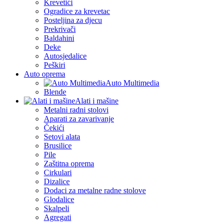
Krevetići
Ogradice za krevetac
Posteljina za djecu
Prekrivači
Baldahini
Deke
Autosjedalice
Peškiri
Auto oprema
Auto Multimedia
Blende
Alati i mašine
Metalni radni stolovi
Aparati za zavarivanje
Čekići
Setovi alata
Brusilice
Pile
Zaštitna oprema
Cirkulari
Dizalice
Dodaci za metalne radne stolove
Glodalice
Skalpeli
Agregati