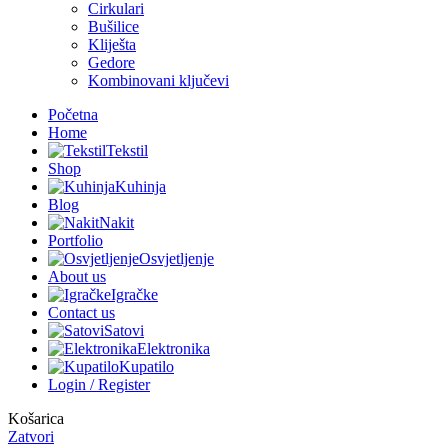
Cirkulari
Bušilice
Kliješta
Gedore
Kombinovani ključevi
Početna
Home
Tekstil
Shop
Kuhinja
Blog
Nakit
Portfolio
Osvjetljenje
About us
Igračke
Contact us
Satovi
Elektronika
Kupatilo
Login / Register
Košarica
Zatvori