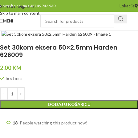
Lokacija
Pozovite nas na +387 49 746 930
Skip to navigation
Skip to main content
MENI
Click to enlarge
Set 30kom eksera 50×2.5mm Harden
626009
2,00
KM
In stock
DODAJ U KOŠARICU
18
People watching this product now!