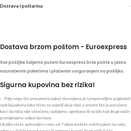
Dostava i poštarina
Dostava brzom poštom - Euroexpress
Sve pošiljke šaljemo putem Euroexpress brze pošte u jasno
naznačenim paketima i plaćenim osiguranjem na pošiljku.
Sigurna kupovina bez rizika!
Prije nego što preuzmete paket dozvoljeno je i preporučljivo pogledati
sadržaj paketa kako biste se uvjerili da je riječ o onome što je poručeno
kao i da ništa nije oštećeno, razbijeno, ogrebano ili na bilo koji drugi način
promijenjeno usljed dostave.
Ukoliko niste zadovoljni u roku od 7 dana možete vratiti paket na našu
adresu i dobiti povrat novca ili zamjenu za neki drugi artikal iste