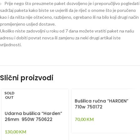
Prije nego što preuzmete paket dozvoljeno je i preporučljivo pogledati
sadržaj paketa kako biste se uvjerili da je riječ o onome što je poručeno
kao i da ništa nije oštećeno, razbijeno, ogrebano ili na bilo koji drugi način
promijenjeno usljed dostave.
Ukoliko niste zadovoljni u roku od 7 dana možete vratiti paket na našu
adresu i dobiti povrat novca ili zamjenu za neki drugi artikal iste
vrijednosti.
Slični proizvodi
SOLD
OUT
Bušilica ručna “HARDEN”
710w 750172
Udarna bušilica “Harden”
26mm 950W 750622
70,00
KM
130,00
KM