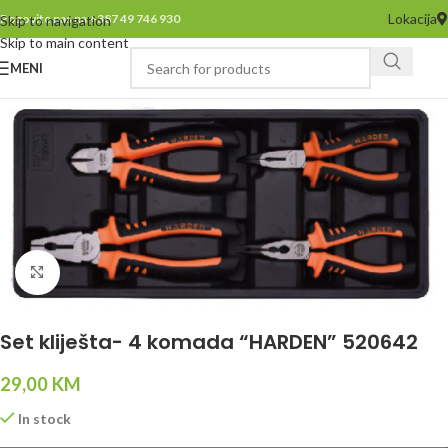
Lokacija
Pozovite nas na +387 49 746 930
Skip to navigation
Skip to main content
MENI
Click to enlarge
Set kliješta- 4 komada “HARDEN” 520642
29,00
KM
In stock