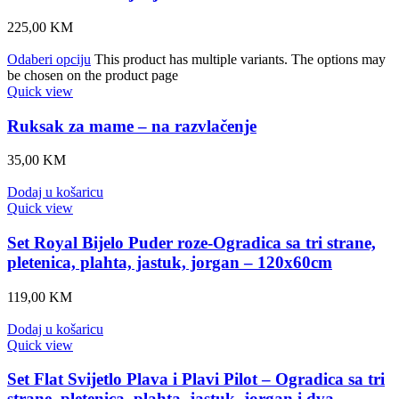
225,00
KM
Odaberi opciju
This product has multiple variants. The options may
be chosen on the product page
Quick view
Ruksak za mame – na razvlačenje
35,00
KM
Dodaj u košaricu
Quick view
Set Royal Bijelo Puder roze-Ogradica sa tri strane,
pletenica, plahta, jastuk, jorgan – 120x60cm
119,00
KM
Dodaj u košaricu
Quick view
Set Flat Svijetlo Plava i Plavi Pilot – Ogradica sa tri
strane, pletenica, plahta, jastuk, jorgan i dva