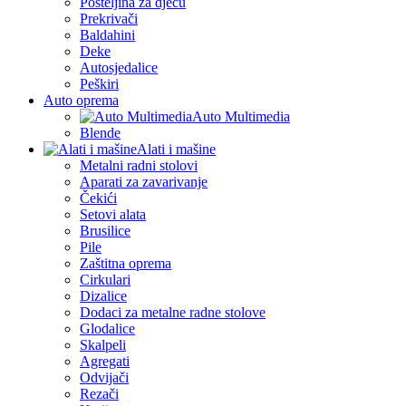
Posteljina za djecu
Prekrivači
Baldahini
Deke
Autosjedalice
Peškiri
Auto oprema
Auto Multimedia
Blende
Alati i mašine
Metalni radni stolovi
Aparati za zavarivanje
Čekići
Setovi alata
Brusilice
Pile
Zaštitna oprema
Cirkulari
Dizalice
Dodaci za metalne radne stolove
Glodalice
Skalpeli
Agregati
Odvijači
Rezači