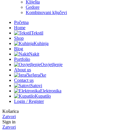
Kliješta
Gedore
Kombinovani ključevi
Početna
Home
Tekstil
Shop
Kuhinja
Blog
Nakit
Portfolio
Osvjetljenje
About us
Igračke
Contact us
Satovi
Elektronika
Kupatilo
Login / Register
Košarica
Zatvori
Sign in
Zatvori