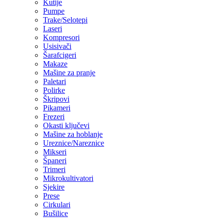
Kutije
Pumpe
Trake/Selotepi
Laseri
Kompresori
Usisivači
Šarafcigeri
Makaze
Mašine za pranje
Paletari
Polirke
Škripovi
Pikameri
Frezeri
Okasti ključevi
Mašine za hoblanje
Ureznice/Nareznice
Mikseri
Španeri
Trimeri
Mikrokultivatori
Sjekire
Prese
Cirkulari
Bušilice