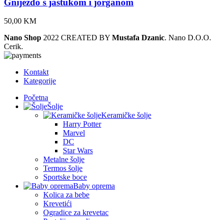
Gnijezdo s jastukom i jorganom
50,00
KM
Nano Shop
2022 CREATED BY
Mustafa Dzanic
. Nano D.O.O.
Cerik.
Kontakt
Kategorije
Početna
Šolje
Keramičke šolje
Harry Potter
Marvel
DC
Star Wars
Metalne šolje
Termos šolje
Sportske boce
Baby oprema
Kolica za bebe
Krevetići
Ogradice za krevetac