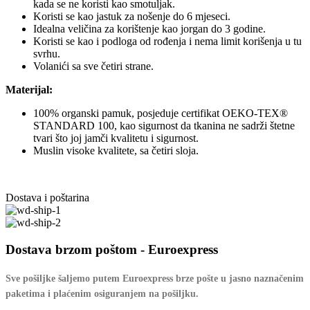
kada se ne koristi kao smotuljak.
Koristi se kao jastuk za nošenje do 6 mjeseci.
Idealna veličina za korištenje kao jorgan do 3 godine.
Koristi se kao i podloga od rođenja i nema limit korišenja u tu
svrhu.
Volanići sa sve četiri strane.
Materijal:
100% organski pamuk, posjeduje certifikat OEKO-TEX®
STANDARD 100, kao sigurnost da tkanina ne sadrži štetne
tvari što joj jamči kvalitetu i sigurnost.
Muslin visoke kvalitete, sa četiri sloja.
Dostava i poštarina
Dostava brzom poštom - Euroexpress
Sve pošiljke šaljemo putem Euroexpress brze pošte u jasno naznačenim
paketima i plaćenim osiguranjem na pošiljku.